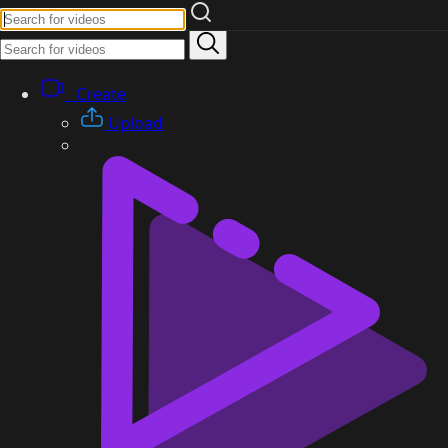
Create
Upload
Yes
No
Atiqur Rahman
|
Subscribers
3
subscribe
Videos
My News Articles