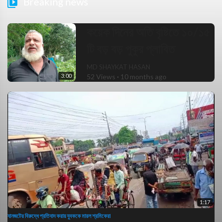
Breaking news
কয়েক দিনের অতি বৃষ্টিতে ১০/১৫
টি বড় বড় পুকুর প্লাবিত
MD SHAYKAT HASAN
3:00
52 Views
·
10 months ago
1:17
যানজটের বিরুদ্ধে প্রতিবাদ করায় যুবককে মারল শ্রমিকেরা