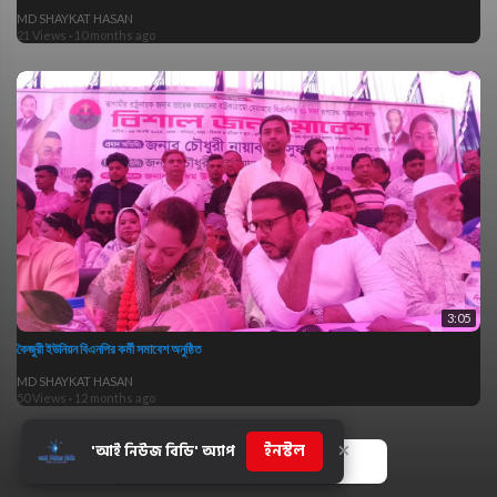
MD SHAYKAT HASAN
21 Views
·
10 months ago
3:05
কৈজুরী ইউনিয়ন বিএনপির কর্মী সমাবেশ অনুষ্ঠিত
MD SHAYKAT HASAN
50 Views
·
12 months ago
×
ইনস্টল
'আই নিউজ বিডি' অ্যাপ
Show more